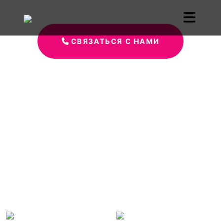
СВЯЗАТЬСЯ С НАМИ
Печать этикеток на
Бору
Самоклеящиеся и
рулонные этикетки