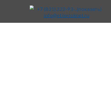
+7 (831) 222-93-..
(показать)
info@etiketoknet.ru
в Дзержинске
кетки